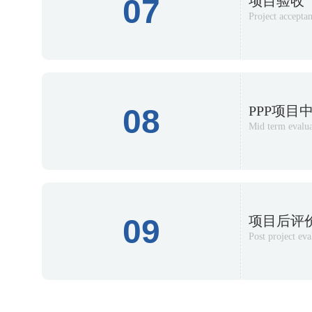
07
项目验收
Project accepta
08
PPP项目
Mid term evalua
09
项目后评
Post project eva